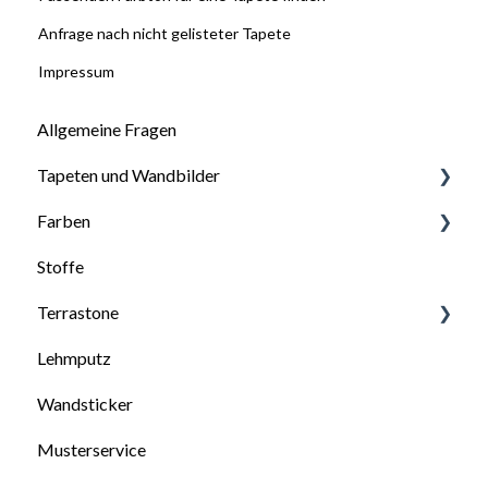
Anfrage nach nicht gelisteter Tapete
Impressum
Allgemeine Fragen
Tapeten und Wandbilder
Farben
Allgemeine Fragen zu Tapeten
Stoffe
Tapetenarten
Allgemeine Fragen zu unseren Farben
Terrastone
Tapetenbedarfsberechnung
Farbwahl: Welche Farbe für welchen Untergrund
Lehmputz
Untergrundvorbereitung für Tapeten
Untergrundvorbereitung
Allgemeines zu Terrastone
Wandsticker
Tapeziertipps
Verarbeitung und Tipps
Untergrund für Terrastone
Musterservice
Videos: Tapezieren
Technische Merkblätter
Verarbeitung von Terrastone