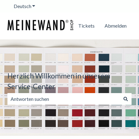
Deutsch
Untermenü für Übersetzungen anzeigen
Tickets
Abmelden
Herzlich Willkommen in unserem
Service-Center
Es gibt keine Vorschläge, da das Suchfeld leer ist.