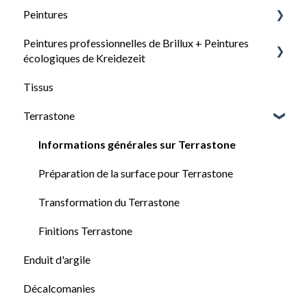
Peintures
Questions générales sur les papiers peints
Peintures professionnelles de Brillux + Peintures
Types de papiers peints
Questions générales sur nos peintures
écologiques de Kreidezeit
Calcul du besoin en papier peint
Choix de la peinture : quelle peinture pour quelle
Tissus
surface ?
Comment choisir la bonne peinture
Préparation de la surface pour la pose du papier
Terrastone
peint
Préparation du support
Conseils pour la pose du papier peint
Traitement et conseils
Informations générales sur Terrastone
Vidéos de présentation : Tapisserie
Préparation de la surface pour Terrastone
Transformation du Terrastone
Finitions Terrastone
Enduit d'argile
Décalcomanies