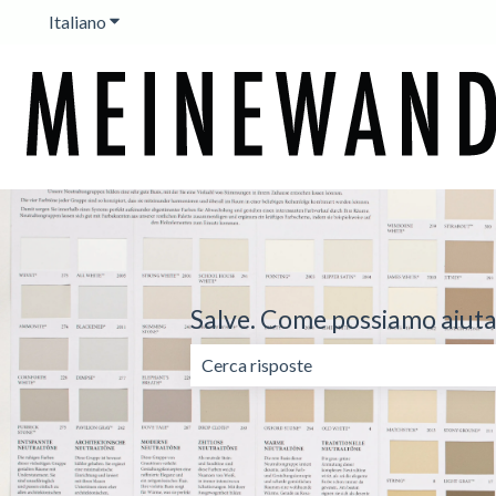
Italiano
Mostra sottomenu per le traduzioni
Salve. Come possiamo aiuta
Non sono presenti suggerimenti perch