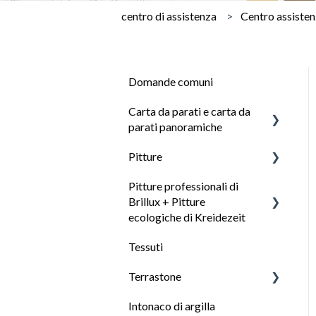
centro di assistenza
Centro assiste
Domande comuni
Carta da parati e carta da
parati panoramiche
Pitture
Domande generali sulla
carta da parati
Pitture professionali di
Domande generali sulle
Brillux + Pitture
Tipi di carta da parati
nostre pitture
ecologiche di Kreidezeit
Calcolo dei requisiti della
Selezione della pittura:
Tessuti
carta da parati
Quale pittura per quale
Come scegliere la pittura
superficie
giusta
Terrastone
Preparazione della
superficie per la carta da
Preparazione del substrato
Intonaco di argilla
Informazioni generali su
parati