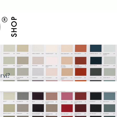
rvi?
é il campo di ricerca è vuoto.