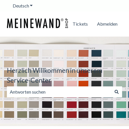
Deutsch
Untermenü für Übersetzungen anzeigen
Tickets
Abmelden
Herzlich Willkommen in unserem
Service-Center
Es gibt keine Vorschläge, da das Suchfeld leer ist.