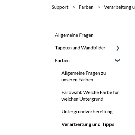
Support
Farben
Verarbeitung u
Allgemeine Fragen
Tapeten und Wandbilder
Farben
Allgemeine Fragen zu
Tapeten
Allgemeine Fragen zu
Tapetenarten
unseren Farben
Tapetenbedarfsberechnung
Farbwahl: Welche Farbe für
welchen Untergrund
Untergrundvorbereitung
für Tapeten
Untergrundvorbereitung
Tapeziertipps
Verarbeitung und Tipps