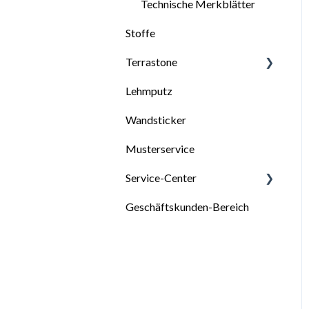
Videos: Tapezieren
Technische Merkblätter
Stoffe
Terrastone
Lehmputz
Allgemeines zu Terrastone
Wandsticker
Untergrund für Terrastone
Musterservice
Verarbeitung von
Terrastone
Service-Center
Oberflächenbehandlung bei
Geschäftskunden-Bereich
Service-Formulare
Terrastone
Informationen
Technische Merkblätter