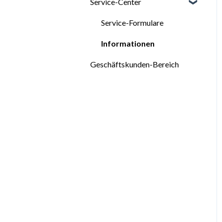
Service-Center
Videos: Tapezieren
Technische Merkblätter
Oberflächenbehandlung bei
Service-Formulare
Terrastone
Informationen
Technische Merkblätter
Geschäftskunden-Bereich