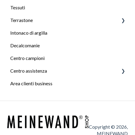
Tessuti
Come scegliere la pittura giusta
Terrastone
Intonaco di argilla
Informazioni generali su Terrastone
Decalcomanie
Preparazione della superficie per Terrastone
Centro campioni
Lavorazione del Terrastone
Centro assistenza
Terrastone Finishes
Area clienti business
Moduli di servizio
Informazioni
Copyright © 2026,
MEINEWAND