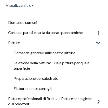
Visualizza altro
▼
Domande comuni
Carta da parati e carta da parati panoramiche
Pitture
Domande generali sulla carta da parati
Tipi di carta da parati
Domande generali sulle nostre pitture
Calcolo dei requisiti della carta da parati
Selezione della pittura: Quale pittura per quale
superficie
Preparazione della superficie per la carta da parati
Preparazione del substrato
Consigli per la posa della carta da parati
Elaborazione e consigli
Video: Come applicare correttamente la carta da
Pitture professionali di Brillux + Pitture ecologiche
parati
di Kreidezeit